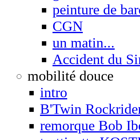
peinture de ba
CGN
un matin...
Accident du S
mobilité douce
intro
B'Twin Rockrider
remorque Bob Ib