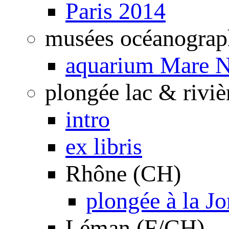
Paris 2014
musées océanograp
aquarium Mare N
plongée lac & riviè
intro
ex libris
Rhône (CH)
plongée à la J
Léman (F/CH)