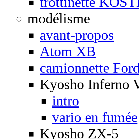
trottinette KOS
modélisme
avant-propos
Atom XB
camionnette For
Kyosho Inferno 
intro
vario en fumée
Kyosho ZX-5