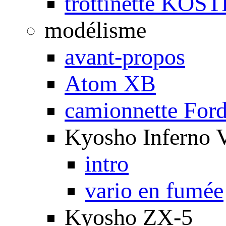
trottinette KOS
modélisme
avant-propos
Atom XB
camionnette For
Kyosho Inferno 
intro
vario en fumée
Kyosho ZX-5