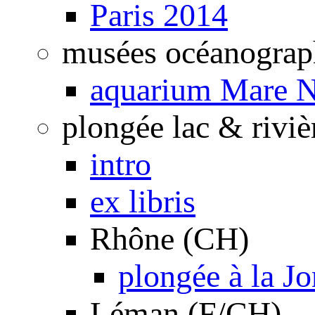
Paris 2014
musées océanograp
aquarium Mare N
plongée lac & riviè
intro
ex libris
Rhône (CH)
plongée à la J
Léman (F/CH)