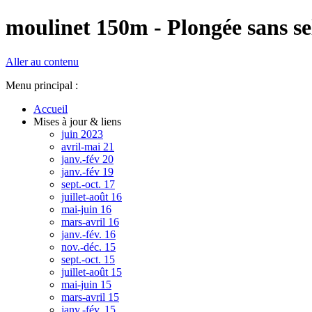
moulinet 150m - Plongée sans se
Aller au contenu
Menu principal :
Accueil
Mises à jour & liens
juin 2023
avril-mai 21
janv.-fév 20
janv.-fév 19
sept.-oct. 17
juillet-août 16
mai-juin 16
mars-avril 16
janv.-fév. 16
nov.-déc. 15
sept.-oct. 15
juillet-août 15
mai-juin 15
mars-avril 15
janv.-fév. 15