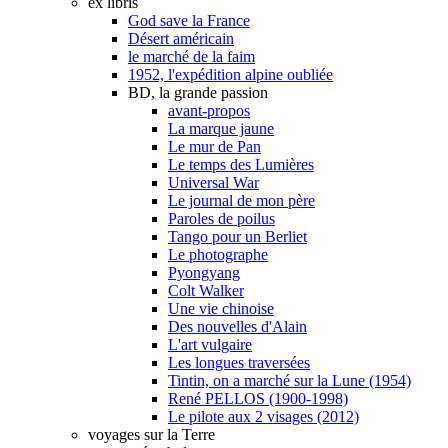
ex libris
God save la France
Désert américain
le marché de la faim
1952, l'expédition alpine oubliée
BD, la grande passion
avant-propos
La marque jaune
Le mur de Pan
Le temps des Lumières
Universal War
Le journal de mon père
Paroles de poilus
Tango pour un Berliet
Le photographe
Pyongyang
Colt Walker
Une vie chinoise
Des nouvelles d'Alain
L'art vulgaire
Les longues traversées
Tintin, on a marché sur la Lune (1954)
René PELLOS (1900-1998)
Le pilote aux 2 visages (2012)
voyages sur la Terre