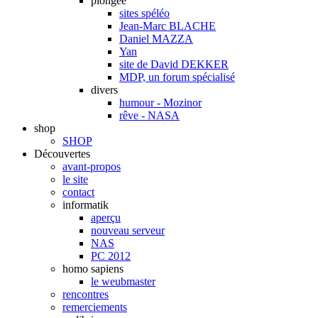
plongée
sites spéléo
Jean-Marc BLACHE
Daniel MAZZA
Yan
site de David DEKKER
MDP, un forum spécialisé
divers
humour - Mozinor
rêve - NASA
shop
SHOP
Découvertes
avant-propos
le site
contact
informatik
aperçu
nouveau serveur
NAS
PC 2012
homo sapiens
le weubmaster
rencontres
remerciements