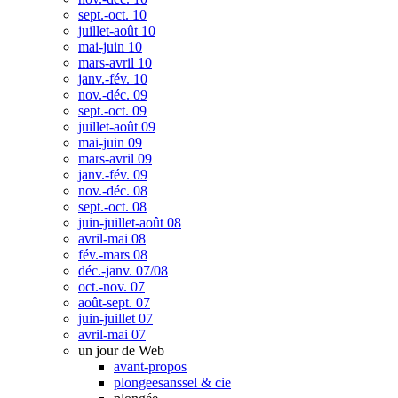
sept.-oct. 10
juillet-août 10
mai-juin 10
mars-avril 10
janv.-fév. 10
nov.-déc. 09
sept.-oct. 09
juillet-août 09
mai-juin 09
mars-avril 09
janv.-fév. 09
nov.-déc. 08
sept.-oct. 08
juin-juillet-août 08
avril-mai 08
fév.-mars 08
déc.-janv. 07/08
oct.-nov. 07
août-sept. 07
juin-juillet 07
avril-mai 07
un jour de Web
avant-propos
plongeesanssel & cie