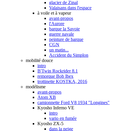
glacier de Zinal
Valaisans dans l'espace
à voile et à vapeur
avant-propos
l'Aurore
barque la Savoie
guerre navale
peinture de barque
CGN
un matin...
Accident du Simplon
mobilité douce
intro
B'Twin Rockrider 8.1
remorque Bob Ibex
trottinette KOSTKA, 2016
modélisme
avant-propos
Atom XB
camionnette Ford V8 1934 "Longines"
Kyosho Inferno VE
intro
vario en fumée
Kyosho ZX-5
dans la neige