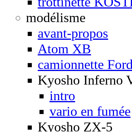
trottinette KOS
modélisme
avant-propos
Atom XB
camionnette For
Kyosho Inferno 
intro
vario en fumée
Kyosho ZX-5