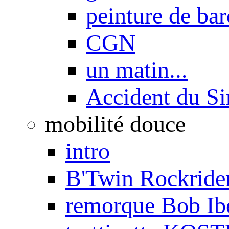
peinture de ba
CGN
un matin...
Accident du S
mobilité douce
intro
B'Twin Rockrider
remorque Bob Ib