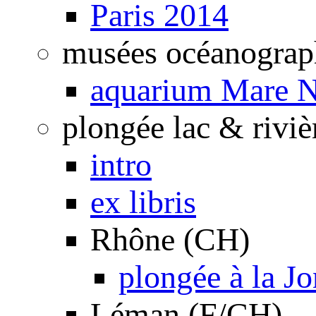
Paris 2014
musées océanograp
aquarium Mare N
plongée lac & riviè
intro
ex libris
Rhône (CH)
plongée à la J
Léman (F/CH)