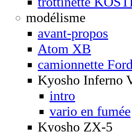
trottinette KOS
modélisme
avant-propos
Atom XB
camionnette For
Kyosho Inferno 
intro
vario en fumée
Kyosho ZX-5