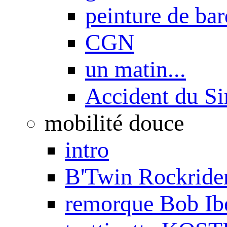
peinture de ba
CGN
un matin...
Accident du S
mobilité douce
intro
B'Twin Rockrider
remorque Bob Ib