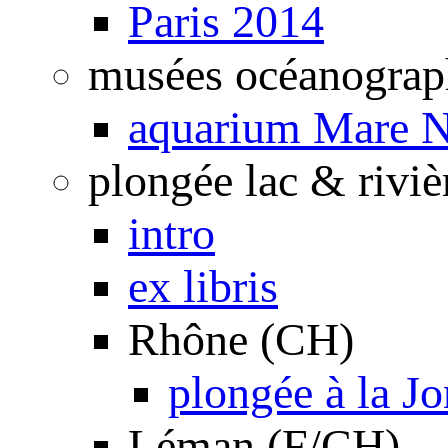
Paris 2014
musées océanograp
aquarium Mare N
plongée lac & riviè
intro
ex libris
Rhône (CH)
plongée à la J
Léman (F/CH)