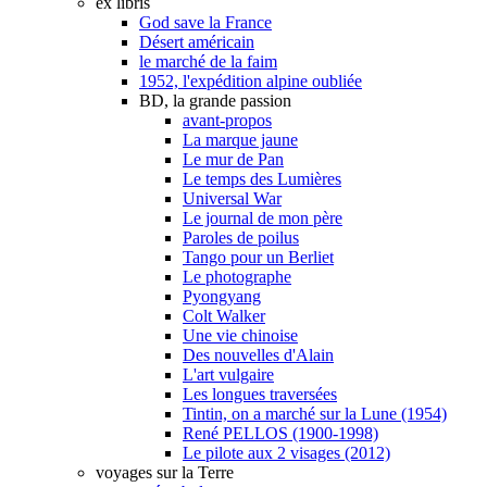
ex libris
God save la France
Désert américain
le marché de la faim
1952, l'expédition alpine oubliée
BD, la grande passion
avant-propos
La marque jaune
Le mur de Pan
Le temps des Lumières
Universal War
Le journal de mon père
Paroles de poilus
Tango pour un Berliet
Le photographe
Pyongyang
Colt Walker
Une vie chinoise
Des nouvelles d'Alain
L'art vulgaire
Les longues traversées
Tintin, on a marché sur la Lune (1954)
René PELLOS (1900-1998)
Le pilote aux 2 visages (2012)
voyages sur la Terre