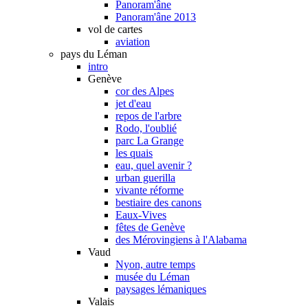
Panoram'âne
Panoram'âne 2013
vol de cartes
aviation
pays du Léman
intro
Genève
cor des Alpes
jet d'eau
repos de l'arbre
Rodo, l'oublié
parc La Grange
les quais
eau, quel avenir ?
urban guerilla
vivante réforme
bestiaire des canons
Eaux-Vives
fêtes de Genève
des Mérovingiens à l'Alabama
Vaud
Nyon, autre temps
musée du Léman
paysages lémaniques
Valais