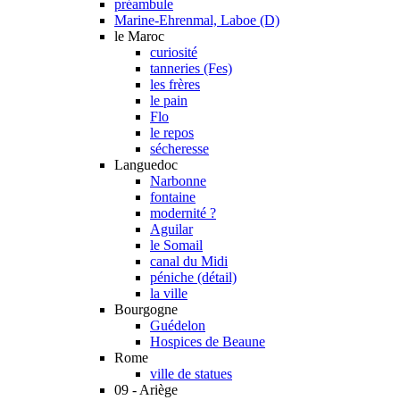
préambule
Marine-Ehrenmal, Laboe (D)
le Maroc
curiosité
tanneries (Fes)
les frères
le pain
Flo
le repos
sécheresse
Languedoc
Narbonne
fontaine
modernité ?
Aguilar
le Somail
canal du Midi
péniche (détail)
la ville
Bourgogne
Guédelon
Hospices de Beaune
Rome
ville de statues
09 - Ariège