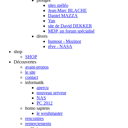
plongée
sites spéléo
Jean-Marc BLACHE
Daniel MAZZA
Yan
site de David DEKKER
MDP, un forum spécialisé
divers
humour - Mozinor
rêve - NASA
shop
SHOP
Découvertes
avant-propos
le site
contact
informatik
aperçu
nouveau serveur
NAS
PC 2012
homo sapiens
le weubmaster
rencontres
remerciements