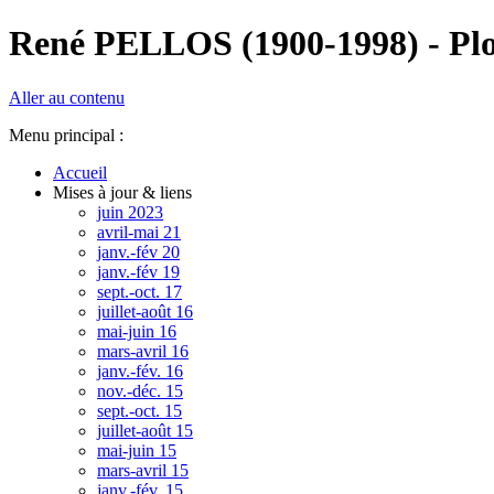
René PELLOS (1900-1998) - Plon
Aller au contenu
Menu principal :
Accueil
Mises à jour & liens
juin 2023
avril-mai 21
janv.-fév 20
janv.-fév 19
sept.-oct. 17
juillet-août 16
mai-juin 16
mars-avril 16
janv.-fév. 16
nov.-déc. 15
sept.-oct. 15
juillet-août 15
mai-juin 15
mars-avril 15
janv.-fév. 15