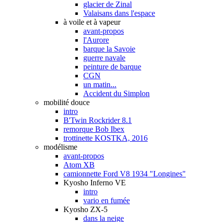
glacier de Zinal
Valaisans dans l'espace
à voile et à vapeur
avant-propos
l'Aurore
barque la Savoie
guerre navale
peinture de barque
CGN
un matin...
Accident du Simplon
mobilité douce
intro
B'Twin Rockrider 8.1
remorque Bob Ibex
trottinette KOSTKA, 2016
modélisme
avant-propos
Atom XB
camionnette Ford V8 1934 "Longines"
Kyosho Inferno VE
intro
vario en fumée
Kyosho ZX-5
dans la neige