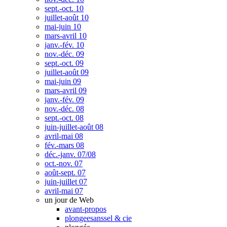
sept.-oct. 10
juillet-août 10
mai-juin 10
mars-avril 10
janv.-fév. 10
nov.-déc. 09
sept.-oct. 09
juillet-août 09
mai-juin 09
mars-avril 09
janv.-fév. 09
nov.-déc. 08
sept.-oct. 08
juin-juillet-août 08
avril-mai 08
fév.-mars 08
déc.-janv. 07/08
oct.-nov. 07
août-sept. 07
juin-juillet 07
avril-mai 07
un jour de Web
avant-propos
plongeesanssel & cie