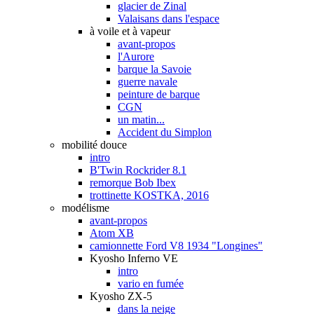
glacier de Zinal
Valaisans dans l'espace
à voile et à vapeur
avant-propos
l'Aurore
barque la Savoie
guerre navale
peinture de barque
CGN
un matin...
Accident du Simplon
mobilité douce
intro
B'Twin Rockrider 8.1
remorque Bob Ibex
trottinette KOSTKA, 2016
modélisme
avant-propos
Atom XB
camionnette Ford V8 1934 "Longines"
Kyosho Inferno VE
intro
vario en fumée
Kyosho ZX-5
dans la neige