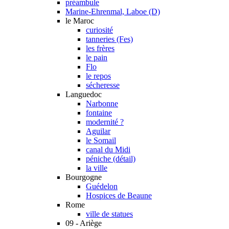
préambule
Marine-Ehrenmal, Laboe (D)
le Maroc
curiosité
tanneries (Fes)
les frères
le pain
Flo
le repos
sécheresse
Languedoc
Narbonne
fontaine
modernité ?
Aguilar
le Somail
canal du Midi
péniche (détail)
la ville
Bourgogne
Guédelon
Hospices de Beaune
Rome
ville de statues
09 - Ariège