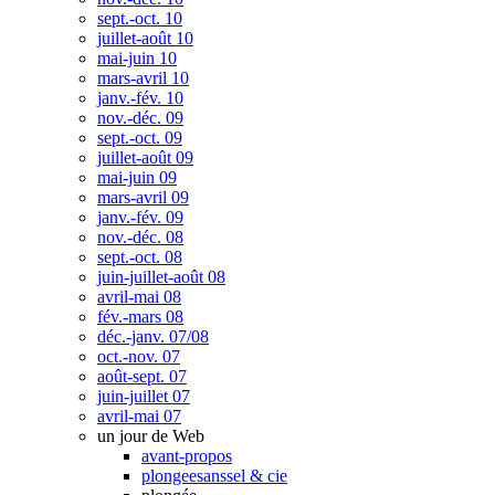
sept.-oct. 10
juillet-août 10
mai-juin 10
mars-avril 10
janv.-fév. 10
nov.-déc. 09
sept.-oct. 09
juillet-août 09
mai-juin 09
mars-avril 09
janv.-fév. 09
nov.-déc. 08
sept.-oct. 08
juin-juillet-août 08
avril-mai 08
fév.-mars 08
déc.-janv. 07/08
oct.-nov. 07
août-sept. 07
juin-juillet 07
avril-mai 07
un jour de Web
avant-propos
plongeesanssel & cie