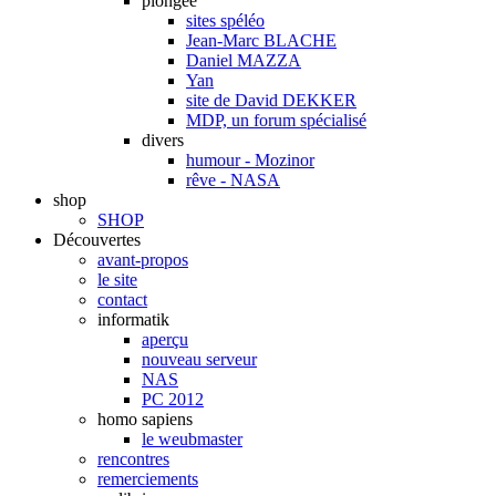
plongée
sites spéléo
Jean-Marc BLACHE
Daniel MAZZA
Yan
site de David DEKKER
MDP, un forum spécialisé
divers
humour - Mozinor
rêve - NASA
shop
SHOP
Découvertes
avant-propos
le site
contact
informatik
aperçu
nouveau serveur
NAS
PC 2012
homo sapiens
le weubmaster
rencontres
remerciements