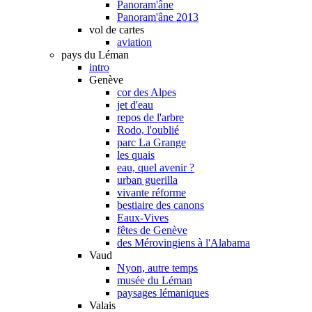
Panoram'âne
Panoram'âne 2013
vol de cartes
aviation
pays du Léman
intro
Genève
cor des Alpes
jet d'eau
repos de l'arbre
Rodo, l'oublié
parc La Grange
les quais
eau, quel avenir ?
urban guerilla
vivante réforme
bestiaire des canons
Eaux-Vives
fêtes de Genève
des Mérovingiens à l'Alabama
Vaud
Nyon, autre temps
musée du Léman
paysages lémaniques
Valais