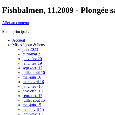
Fishbalmen, 11.2009 - Plongée sa
Aller au contenu
Menu principal :
Accueil
Mises à jour & liens
juin 2023
avril-mai 21
janv.-fév 20
janv.-fév 19
sept.-oct. 17
juillet-août 16
mai-juin 16
mars-avril 16
janv.-fév. 16
nov.-déc. 15
sept.-oct. 15
juillet-août 15
mai-juin 15
mars-avril 15
janv.-fév. 15