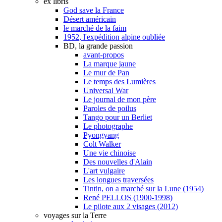
ex libris
God save la France
Désert américain
le marché de la faim
1952, l'expédition alpine oubliée
BD, la grande passion
avant-propos
La marque jaune
Le mur de Pan
Le temps des Lumières
Universal War
Le journal de mon père
Paroles de poilus
Tango pour un Berliet
Le photographe
Pyongyang
Colt Walker
Une vie chinoise
Des nouvelles d'Alain
L'art vulgaire
Les longues traversées
Tintin, on a marché sur la Lune (1954)
René PELLOS (1900-1998)
Le pilote aux 2 visages (2012)
voyages sur la Terre