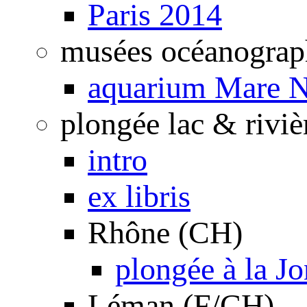
Paris 2014
musées océanograp
aquarium Mare N
plongée lac & riviè
intro
ex libris
Rhône (CH)
plongée à la J
Léman (F/CH)