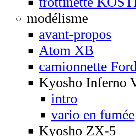
trottinette KOS
modélisme
avant-propos
Atom XB
camionnette For
Kyosho Inferno 
intro
vario en fumée
Kyosho ZX-5