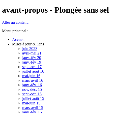
avant-propos - Plongée sans sel
Aller au contenu
Menu principal :
Accueil
Mises à jour & liens
juin 2023
avril-mai 21
janv.-fév 20
janv.-fév 19
sept.-oct. 17
juillet-août 16
mai-juin 16
mars-avril 16
janv.-fév. 16
nov.-déc. 15
sept.-oct. 15
juillet-août 15
mai-juin 15
mars-avril 15
janv.-fév. 15