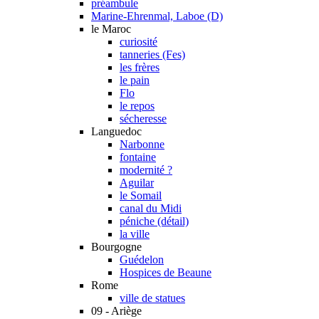
préambule
Marine-Ehrenmal, Laboe (D)
le Maroc
curiosité
tanneries (Fes)
les frères
le pain
Flo
le repos
sécheresse
Languedoc
Narbonne
fontaine
modernité ?
Aguilar
le Somail
canal du Midi
péniche (détail)
la ville
Bourgogne
Guédelon
Hospices de Beaune
Rome
ville de statues
09 - Ariège