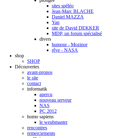
plongée
sites spéléo
Jean-Marc BLACHE
Daniel MAZZA
Yan
site de David DEKKER
MDP, un forum spécialisé
divers
humour - Mozinor
rêve - NASA
shop
SHOP
Découvertes
avant-propos
le site
contact
informatik
aperçu
nouveau serveur
NAS
PC 2012
homo sapiens
le weubmaster
rencontres
remerciements