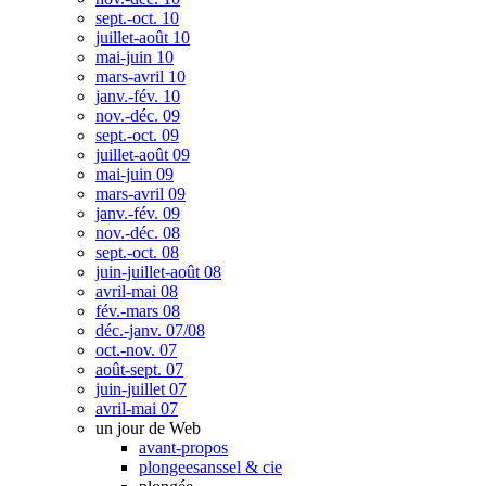
sept.-oct. 10
juillet-août 10
mai-juin 10
mars-avril 10
janv.-fév. 10
nov.-déc. 09
sept.-oct. 09
juillet-août 09
mai-juin 09
mars-avril 09
janv.-fév. 09
nov.-déc. 08
sept.-oct. 08
juin-juillet-août 08
avril-mai 08
fév.-mars 08
déc.-janv. 07/08
oct.-nov. 07
août-sept. 07
juin-juillet 07
avril-mai 07
un jour de Web
avant-propos
plongeesanssel & cie