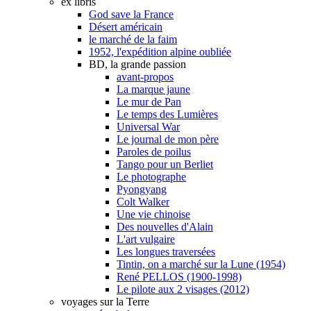
ex libris
God save la France
Désert américain
le marché de la faim
1952, l'expédition alpine oubliée
BD, la grande passion
avant-propos
La marque jaune
Le mur de Pan
Le temps des Lumières
Universal War
Le journal de mon père
Paroles de poilus
Tango pour un Berliet
Le photographe
Pyongyang
Colt Walker
Une vie chinoise
Des nouvelles d'Alain
L'art vulgaire
Les longues traversées
Tintin, on a marché sur la Lune (1954)
René PELLOS (1900-1998)
Le pilote aux 2 visages (2012)
voyages sur la Terre