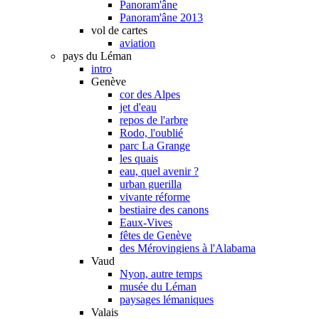
Panoram'âne
Panoram'âne 2013
vol de cartes
aviation
pays du Léman
intro
Genève
cor des Alpes
jet d'eau
repos de l'arbre
Rodo, l'oublié
parc La Grange
les quais
eau, quel avenir ?
urban guerilla
vivante réforme
bestiaire des canons
Eaux-Vives
fêtes de Genève
des Mérovingiens à l'Alabama
Vaud
Nyon, autre temps
musée du Léman
paysages lémaniques
Valais