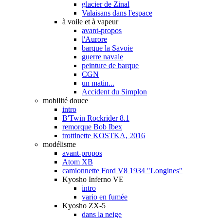
glacier de Zinal
Valaisans dans l'espace
à voile et à vapeur
avant-propos
l'Aurore
barque la Savoie
guerre navale
peinture de barque
CGN
un matin...
Accident du Simplon
mobilité douce
intro
B'Twin Rockrider 8.1
remorque Bob Ibex
trottinette KOSTKA, 2016
modélisme
avant-propos
Atom XB
camionnette Ford V8 1934 "Longines"
Kyosho Inferno VE
intro
vario en fumée
Kyosho ZX-5
dans la neige