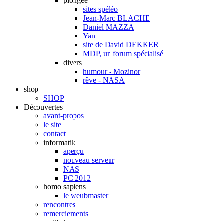
plongée
sites spéléo
Jean-Marc BLACHE
Daniel MAZZA
Yan
site de David DEKKER
MDP, un forum spécialisé
divers
humour - Mozinor
rêve - NASA
shop
SHOP
Découvertes
avant-propos
le site
contact
informatik
aperçu
nouveau serveur
NAS
PC 2012
homo sapiens
le weubmaster
rencontres
remerciements