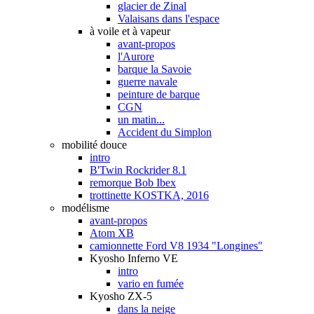
glacier de Zinal
Valaisans dans l'espace
à voile et à vapeur
avant-propos
l'Aurore
barque la Savoie
guerre navale
peinture de barque
CGN
un matin...
Accident du Simplon
mobilité douce
intro
B'Twin Rockrider 8.1
remorque Bob Ibex
trottinette KOSTKA, 2016
modélisme
avant-propos
Atom XB
camionnette Ford V8 1934 "Longines"
Kyosho Inferno VE
intro
vario en fumée
Kyosho ZX-5
dans la neige