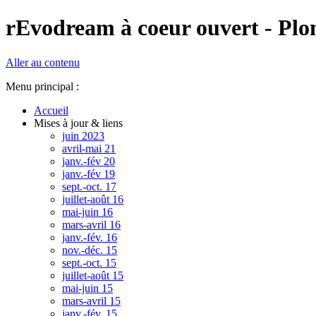
rEvodream à coeur ouvert - Plon
Aller au contenu
Menu principal :
Accueil
Mises à jour & liens
juin 2023
avril-mai 21
janv.-fév 20
janv.-fév 19
sept.-oct. 17
juillet-août 16
mai-juin 16
mars-avril 16
janv.-fév. 16
nov.-déc. 15
sept.-oct. 15
juillet-août 15
mai-juin 15
mars-avril 15
janv.-fév. 15