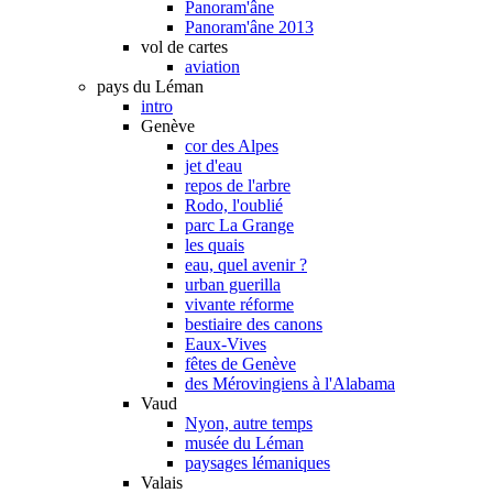
Panoram'âne
Panoram'âne 2013
vol de cartes
aviation
pays du Léman
intro
Genève
cor des Alpes
jet d'eau
repos de l'arbre
Rodo, l'oublié
parc La Grange
les quais
eau, quel avenir ?
urban guerilla
vivante réforme
bestiaire des canons
Eaux-Vives
fêtes de Genève
des Mérovingiens à l'Alabama
Vaud
Nyon, autre temps
musée du Léman
paysages lémaniques
Valais