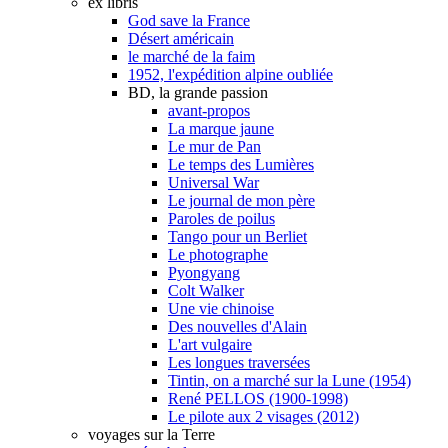
ex libris
God save la France
Désert américain
le marché de la faim
1952, l'expédition alpine oubliée
BD, la grande passion
avant-propos
La marque jaune
Le mur de Pan
Le temps des Lumières
Universal War
Le journal de mon père
Paroles de poilus
Tango pour un Berliet
Le photographe
Pyongyang
Colt Walker
Une vie chinoise
Des nouvelles d'Alain
L'art vulgaire
Les longues traversées
Tintin, on a marché sur la Lune (1954)
René PELLOS (1900-1998)
Le pilote aux 2 visages (2012)
voyages sur la Terre