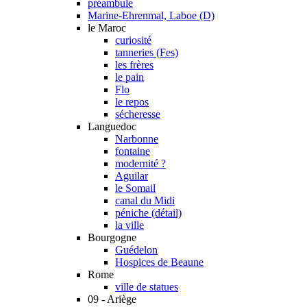
préambule
Marine-Ehrenmal, Laboe (D)
le Maroc
curiosité
tanneries (Fes)
les frères
le pain
Flo
le repos
sécheresse
Languedoc
Narbonne
fontaine
modernité ?
Aguilar
le Somail
canal du Midi
péniche (détail)
la ville
Bourgogne
Guédelon
Hospices de Beaune
Rome
ville de statues
09 - Ariège