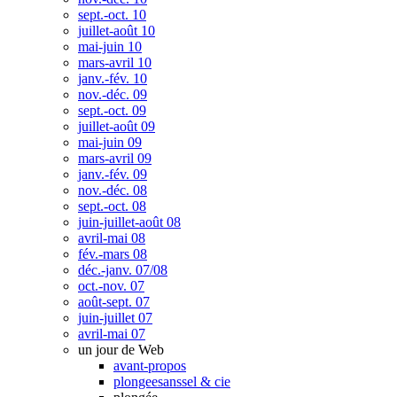
sept.-oct. 10
juillet-août 10
mai-juin 10
mars-avril 10
janv.-fév. 10
nov.-déc. 09
sept.-oct. 09
juillet-août 09
mai-juin 09
mars-avril 09
janv.-fév. 09
nov.-déc. 08
sept.-oct. 08
juin-juillet-août 08
avril-mai 08
fév.-mars 08
déc.-janv. 07/08
oct.-nov. 07
août-sept. 07
juin-juillet 07
avril-mai 07
un jour de Web
avant-propos
plongeesanssel & cie