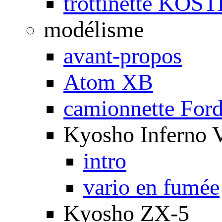
trottinette KOS
modélisme
avant-propos
Atom XB
camionnette For
Kyosho Inferno 
intro
vario en fumée
Kyosho ZX-5