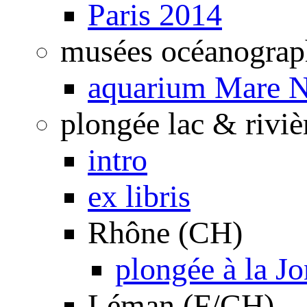
Paris 2014
musées océanograp
aquarium Mare N
plongée lac & riviè
intro
ex libris
Rhône (CH)
plongée à la J
Léman (F/CH)