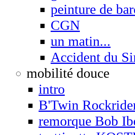
peinture de ba
CGN
un matin...
Accident du S
mobilité douce
intro
B'Twin Rockrider
remorque Bob Ib