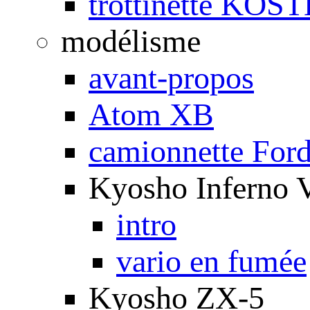
trottinette KOS
modélisme
avant-propos
Atom XB
camionnette For
Kyosho Inferno 
intro
vario en fumée
Kyosho ZX-5