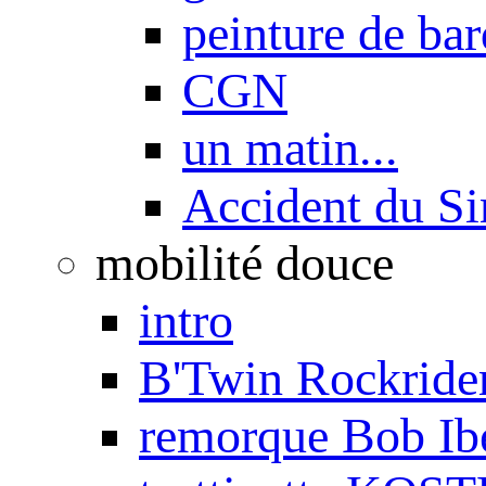
peinture de ba
CGN
un matin...
Accident du S
mobilité douce
intro
B'Twin Rockrider
remorque Bob Ib