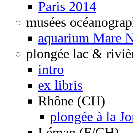
Paris 2014
musées océanograp
aquarium Mare N
plongée lac & riviè
intro
ex libris
Rhône (CH)
plongée à la J
Léman (F/CH)