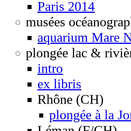
Paris 2014
musées océanograp
aquarium Mare N
plongée lac & riviè
intro
ex libris
Rhône (CH)
plongée à la J
Léman (F/CH)