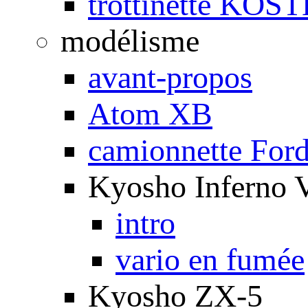
trottinette KOS
modélisme
avant-propos
Atom XB
camionnette For
Kyosho Inferno 
intro
vario en fumée
Kyosho ZX-5