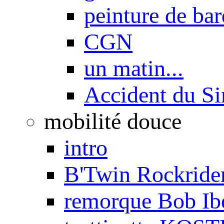
peinture de ba
CGN
un matin...
Accident du S
mobilité douce
intro
B'Twin Rockrider
remorque Bob Ib