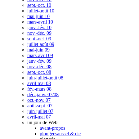
sept.-oct. 10
juillet-août 10
mai-juin 10
mars-avril 10
janv.-fév. 10
nov.-déc. 09
sept.-oct. 09
juillet-août 09
mai-juin 09
mars-avril 09
janv.-fév. 09
nov.-déc. 08
sept.-oct. 08
juin-juillet-août 08
avril-mai 08
fév.-mars 08
déc.-janv. 07/08
oct.-nov. 07
août-sept. 07
juin-juillet 07
avril-mai 07
un jour de Web
avant-propos
plongeesanssel & cie