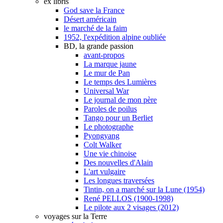
ex libris
God save la France
Désert américain
le marché de la faim
1952, l'expédition alpine oubliée
BD, la grande passion
avant-propos
La marque jaune
Le mur de Pan
Le temps des Lumières
Universal War
Le journal de mon père
Paroles de poilus
Tango pour un Berliet
Le photographe
Pyongyang
Colt Walker
Une vie chinoise
Des nouvelles d'Alain
L'art vulgaire
Les longues traversées
Tintin, on a marché sur la Lune (1954)
René PELLOS (1900-1998)
Le pilote aux 2 visages (2012)
voyages sur la Terre