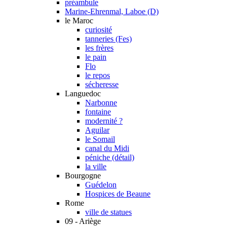
préambule
Marine-Ehrenmal, Laboe (D)
le Maroc
curiosité
tanneries (Fes)
les frères
le pain
Flo
le repos
sécheresse
Languedoc
Narbonne
fontaine
modernité ?
Aguilar
le Somail
canal du Midi
péniche (détail)
la ville
Bourgogne
Guédelon
Hospices de Beaune
Rome
ville de statues
09 - Ariège