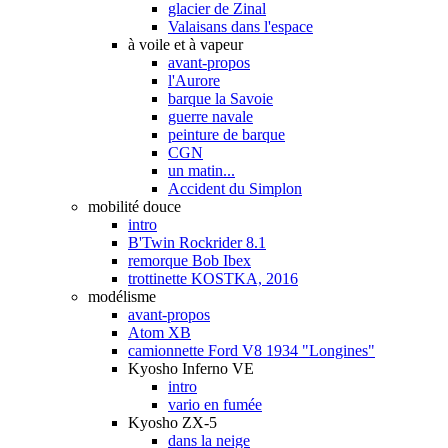
glacier de Zinal
Valaisans dans l'espace
à voile et à vapeur
avant-propos
l'Aurore
barque la Savoie
guerre navale
peinture de barque
CGN
un matin...
Accident du Simplon
mobilité douce
intro
B'Twin Rockrider 8.1
remorque Bob Ibex
trottinette KOSTKA, 2016
modélisme
avant-propos
Atom XB
camionnette Ford V8 1934 "Longines"
Kyosho Inferno VE
intro
vario en fumée
Kyosho ZX-5
dans la neige