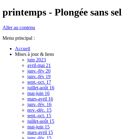
printemps - Plongée sans sel
Aller au contenu
Menu principal :
Accueil
Mises à jour & liens
juin 2023
avril-mai 21
janv.-fév 20
janv.-fév 19
sept.-oct. 17
juillet-août 16
mai-juin 16
mars-avril 16
janv.-fév. 16
nov.-déc. 15
sept.-oct. 15
juillet-août 15
mai-juin 15
mars-avril 15
janv.-fév. 15