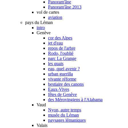
Panoram'âne
Panoram'âne 2013
vol de cartes
aviation
pays du Léman
intro
Genève
cor des Alpes
jet d'eau
repos de l'arbre
Rodo, l'oublié
parc La Grange
les quais
eau, quel avenir ?
urban guerilla
vivante réforme
bestiaire des canons
Eaux-Vives
fêtes de Genève
des Mérovingiens à l'Alabama
Vaud
Nyon, autre temps
musée du Léman
paysages lémaniques
Valais