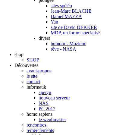
plongée
sites spéléo
Jean-Marc BLACHE
Daniel MAZZA
Yan
site de David DEKKER
MDP, un forum spécialisé
divers
humour - Mozinor
rêve - NASA
shop
SHOP
Découvertes
avant-propos
le site
contact
informatik
aperçu
nouveau serveur
NAS
PC 2012
homo sapiens
le weubmaster
rencontres
remerciements