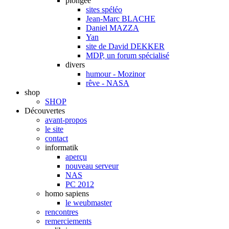
plongée
sites spéléo
Jean-Marc BLACHE
Daniel MAZZA
Yan
site de David DEKKER
MDP, un forum spécialisé
divers
humour - Mozinor
rêve - NASA
shop
SHOP
Découvertes
avant-propos
le site
contact
informatik
aperçu
nouveau serveur
NAS
PC 2012
homo sapiens
le weubmaster
rencontres
remerciements