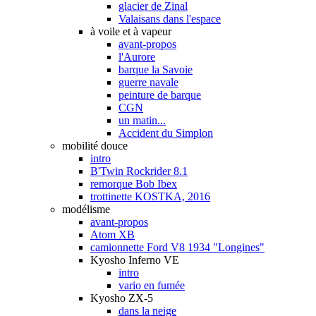
glacier de Zinal
Valaisans dans l'espace
à voile et à vapeur
avant-propos
l'Aurore
barque la Savoie
guerre navale
peinture de barque
CGN
un matin...
Accident du Simplon
mobilité douce
intro
B'Twin Rockrider 8.1
remorque Bob Ibex
trottinette KOSTKA, 2016
modélisme
avant-propos
Atom XB
camionnette Ford V8 1934 "Longines"
Kyosho Inferno VE
intro
vario en fumée
Kyosho ZX-5
dans la neige