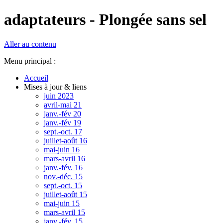
adaptateurs - Plongée sans sel
Aller au contenu
Menu principal :
Accueil
Mises à jour & liens
juin 2023
avril-mai 21
janv.-fév 20
janv.-fév 19
sept.-oct. 17
juillet-août 16
mai-juin 16
mars-avril 16
janv.-fév. 16
nov.-déc. 15
sept.-oct. 15
juillet-août 15
mai-juin 15
mars-avril 15
janv.-fév. 15