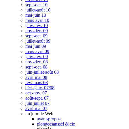
sept.-oct. 10
juillet-août 10
mai-juin 10
mars-avril 10
janv.-fév. 10
nov.-déc. 09
sept.-oct. 09
juillet-août 09
mai-juin 09
mars-avril 09
janv.-fév. 09
nov.-déc. 08
sept.-oct. 08
juin-juillet-août 08
avril-mai 08
fév.-mars 08
déc.-janv. 07/08
oct.-nov. 07
août-sept. 07
juin-juillet 07
avril-mai 07
un jour de Web
avant-propos
plongeesanssel & cie