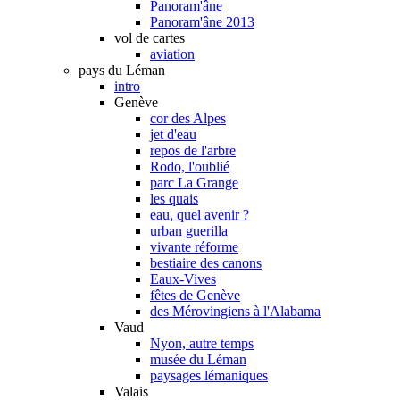
Panoram'âne
Panoram'âne 2013
vol de cartes
aviation
pays du Léman
intro
Genève
cor des Alpes
jet d'eau
repos de l'arbre
Rodo, l'oublié
parc La Grange
les quais
eau, quel avenir ?
urban guerilla
vivante réforme
bestiaire des canons
Eaux-Vives
fêtes de Genève
des Mérovingiens à l'Alabama
Vaud
Nyon, autre temps
musée du Léman
paysages lémaniques
Valais