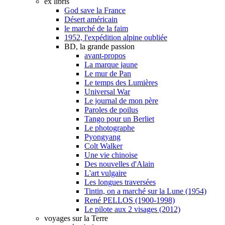
ex libris
God save la France
Désert américain
le marché de la faim
1952, l'expédition alpine oubliée
BD, la grande passion
avant-propos
La marque jaune
Le mur de Pan
Le temps des Lumières
Universal War
Le journal de mon père
Paroles de poilus
Tango pour un Berliet
Le photographe
Pyongyang
Colt Walker
Une vie chinoise
Des nouvelles d'Alain
L'art vulgaire
Les longues traversées
Tintin, on a marché sur la Lune (1954)
René PELLOS (1900-1998)
Le pilote aux 2 visages (2012)
voyages sur la Terre