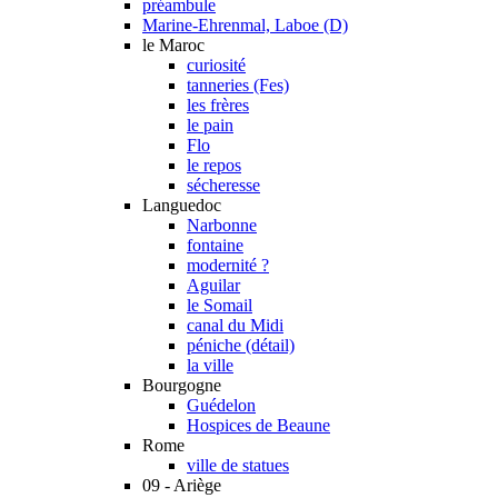
préambule
Marine-Ehrenmal, Laboe (D)
le Maroc
curiosité
tanneries (Fes)
les frères
le pain
Flo
le repos
sécheresse
Languedoc
Narbonne
fontaine
modernité ?
Aguilar
le Somail
canal du Midi
péniche (détail)
la ville
Bourgogne
Guédelon
Hospices de Beaune
Rome
ville de statues
09 - Ariège