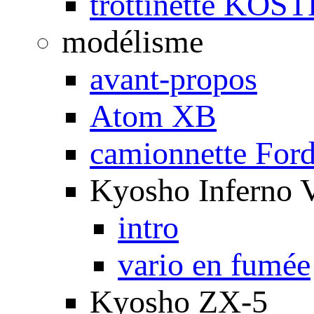
trottinette KOS
modélisme
avant-propos
Atom XB
camionnette For
Kyosho Inferno 
intro
vario en fumée
Kyosho ZX-5