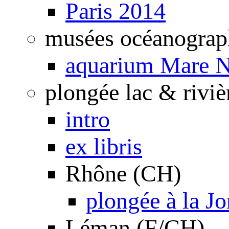
Paris 2014
musées océanograp
aquarium Mare N
plongée lac & riviè
intro
ex libris
Rhône (CH)
plongée à la J
Léman (F/CH)