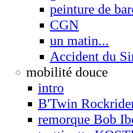
peinture de ba
CGN
un matin...
Accident du S
mobilité douce
intro
B'Twin Rockrider
remorque Bob Ib